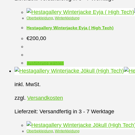
Optionen
können
Oberbekleidung
,
Winterkleidung
auf
Hestagallery Winterjacke Eyja ( High Tech)
der
€
200,00
Produktseite
gewählt
werden
Dieses
Ausführung wählen
Produkt
weist
inkl. MwSt.
mehrere
Varianten
zzgl.
Versandkosten
auf.
Die
Lieferzeit:
Versandfertig in 3 - 7 Werktage
Optionen
können
Oberbekleidung
,
Winterkleidung