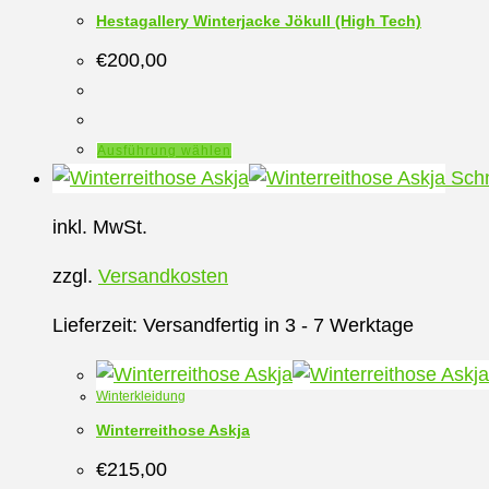
auf
Hestagallery Winterjacke Jökull (High Tech)
der
€
200,00
Produktseite
gewählt
werden
Dieses
Ausführung wählen
Produkt
Schn
weist
inkl. MwSt.
mehrere
Varianten
zzgl.
Versandkosten
auf.
Die
Lieferzeit:
Versandfertig in 3 - 7 Werktage
Optionen
können
Winterkleidung
auf
Winterreithose Askja
der
€
215,00
Produktseite