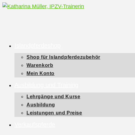
Zum
Inhalt
springen
Islandpferdeshop
Shop für Islandpferdezubehör
Warenkorb
Mein Konto
Ausbildung und Training
Lehrgänge und Kurse
Ausbildung
Leistungen und Preise
Verkaufspferde