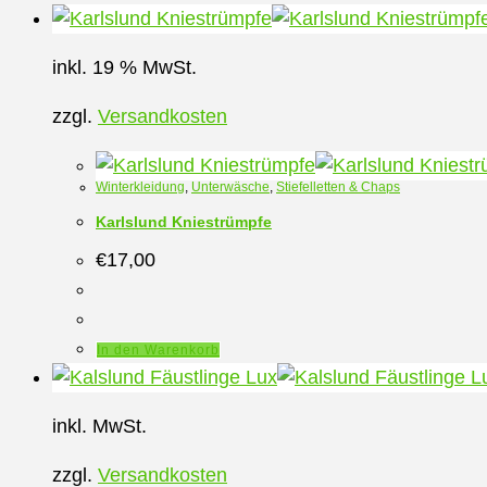
Produkt
weist
inkl. 19 % MwSt.
mehrere
Varianten
zzgl.
Versandkosten
auf.
Die
Winterkleidung
,
Unterwäsche
,
Stiefelletten & Chaps
Optionen
können
Karlslund Kniestrümpfe
auf
€
17,00
der
Produktseite
gewählt
In den Warenkorb
werden
inkl. MwSt.
zzgl.
Versandkosten