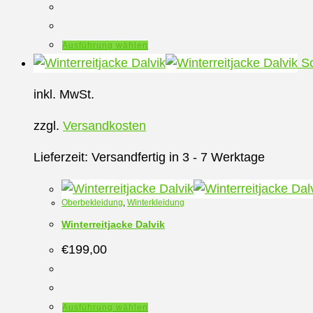
gewählt
werden
Dieses
Ausführung wählen
Produkt
Sc
weist
inkl. MwSt.
mehrere
Varianten
zzgl.
Versandkosten
auf.
Die
Lieferzeit:
Versandfertig in 3 - 7 Werktage
Optionen
können
Oberbekleidung
,
Winterkleidung
auf
Winterreitjacke Dalvik
der
€
199,00
Produktseite
gewählt
werden
Dieses
Ausführung wählen