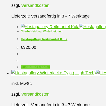
zzgl.
Versandkosten
Lieferzeit:
Versandfertig in 3 - 7 Werktage
Oberbekleidung
,
Winterkleidung
Hestagallery Reitmantel Kula
€
320,00
Dieses
Ausführung wählen
Produkt
weist
inkl. MwSt.
mehrere
Varianten
zzgl.
Versandkosten
auf.
Die
Lieferzeit:
Versandfertig in 3 - 7 Werktage