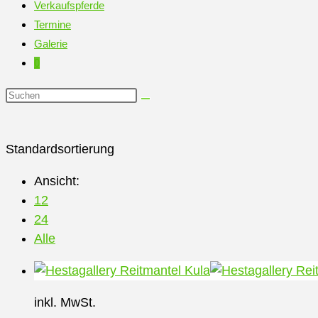
Verkaufspferde
Termine
Galerie
0
Diese
Website
durchsuchen
Standardsortierung
Ansicht:
12
24
Alle
inkl. MwSt.