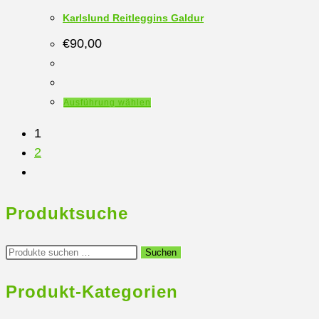
gewählt
Karlslund Reitleggins Galdur
werden
€
90,00
Dieses
Ausführung wählen
Produkt
1
weist
2
mehrere
Varianten
auf.
Produktsuche
Die
Optionen
Suchen
können
Suchen
nach:
auf
Produkt-Kategorien
der
Produktseite