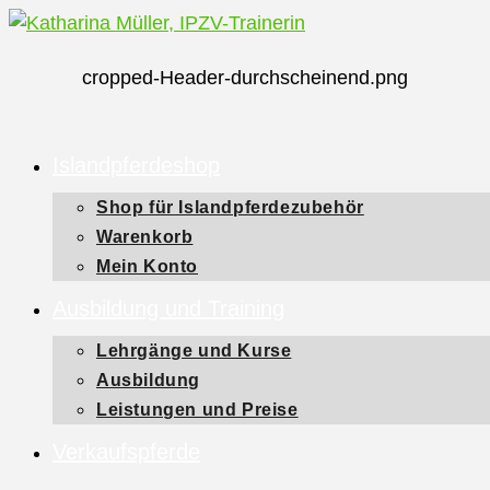
Zum
Inhalt
cropped-Header-durchscheinend.png
springen
Islandpferdeshop
Shop für Islandpferdezubehör
Warenkorb
Mein Konto
Ausbildung und Training
Lehrgänge und Kurse
Ausbildung
Leistungen und Preise
Verkaufspferde