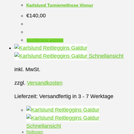
gewählt
Karlslund Turnierreithose Vinnur
werden
€
140,00
Dieses
Ausführung wählen
Produkt
weist
Schnellansicht
mehrere
inkl. MwSt.
Varianten
auf.
zzgl.
Versandkosten
Die
Optionen
Lieferzeit:
Versandfertig in 3 - 7 Werktage
können
auf
der
Schnellansicht
Produktseite
Reithosen