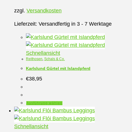
auf.
zzgl.
Versandkosten
Die
Optionen
Lieferzeit:
Versandfertig in 3 - 7 Werktage
können
auf
der
Schnellansicht
Produktseite
Reithosen
,
Schals & Co.
gewählt
Karlslund Gürtel mit Islandpferd
werden
€
38,95
Dieses
Ausführung wählen
Produkt
weist
mehrere
Schnellansicht