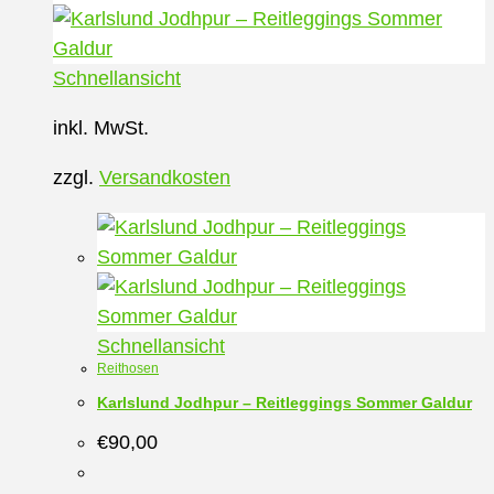
mehrere
Varianten
auf.
Schnellansicht
Die
inkl. MwSt.
Optionen
können
zzgl.
Versandkosten
auf
der
Produktseite
gewählt
werden
Schnellansicht
Reithosen
Karlslund Jodhpur – Reitleggings Sommer Galdur
€
90,00