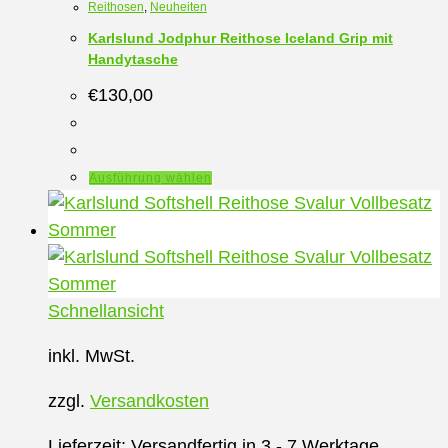
Reithosen
,
Neuheiten
Karlslund Jodphur Reithose Iceland Grip mit
Handytasche
€
130,00
Dieses
Ausführung wählen
Produkt
weist
mehrere
Varianten
auf.
Schnellansicht
Die
inkl. MwSt.
Optionen
können
zzgl.
Versandkosten
auf
der
Lieferzeit:
Versandfertig in 3 - 7 Werktage