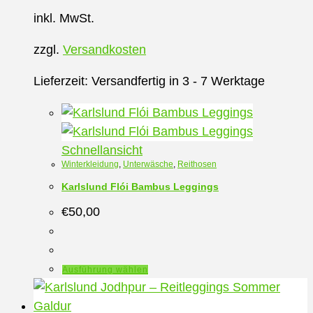
Varianten
inkl. MwSt.
auf.
Die
zzgl.
Versandkosten
Optionen
können
Lieferzeit:
Versandfertig in 3 - 7 Werktage
auf
der
Produktseite
Schnellansicht
gewählt
Winterkleidung
,
Unterwäsche
,
Reithosen
werden
Karlslund Flói Bambus Leggings
€
50,00
Dieses
Ausführung wählen
Produkt
weist