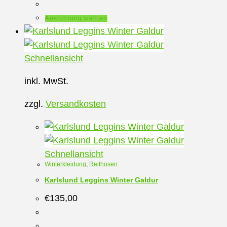
Dieses
Ausführung wählen
Produkt
weist
mehrere
Schnellansicht
Varianten
inkl. MwSt.
auf.
Die
zzgl.
Versandkosten
Optionen
können
auf
der
Schnellansicht
Winterkleidung
,
Reithosen
Produktseite
gewählt
Karlslund Leggins Winter Galdur
werden
€
135,00