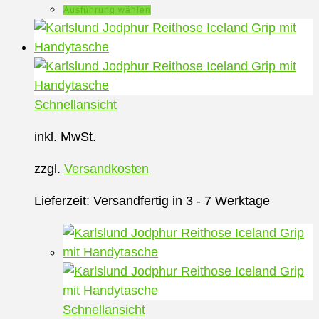
Dieses
Ausführung wählen
Produkt
weist
mehrere
Varianten
auf.
Schnellansicht
Die
inkl. MwSt.
Optionen
können
zzgl.
Versandkosten
auf
der
Lieferzeit:
Versandfertig in 3 - 7 Werktage
Produktseite
gewählt
werden
Schnellansicht