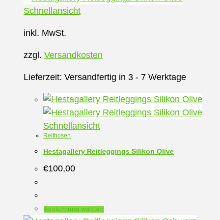
mehrere
Schnellansicht
Varianten
inkl. MwSt.
auf.
Die
zzgl.
Versandkosten
Optionen
können
Lieferzeit:
Versandfertig in 3 - 7 Werktage
auf
der
Produktseite
Schnellansicht
gewählt
Reithosen
werden
Hestagallery Reitleggings Silikon Olive
€
100,00
Dieses
Ausführung wählen