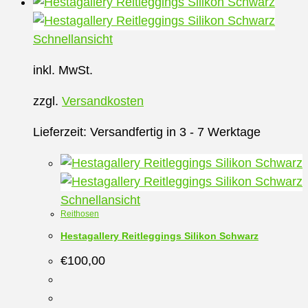
Produkt
weist
mehrere
Schnellansicht
Varianten
inkl. MwSt.
auf.
Die
zzgl.
Versandkosten
Optionen
können
Lieferzeit:
Versandfertig in 3 - 7 Werktage
auf
der
Produktseite
Schnellansicht
gewählt
Reithosen
werden
Hestagallery Reitleggings Silikon Schwarz
€
100,00