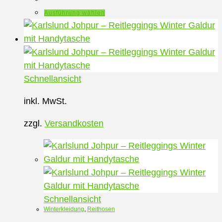
Dieses
Ausführung wählen
Produkt
weist
mehrere
Varianten
auf.
Schnellansicht
Die
inkl. MwSt.
Optionen
können
zzgl.
Versandkosten
auf
der
Produktseite
gewählt
werden
Schnellansicht
Winterkleidung
,
Reithosen