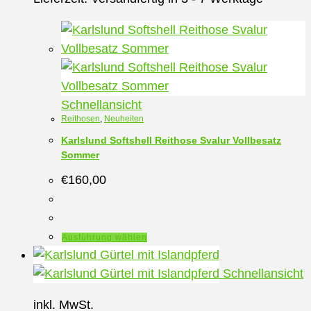
Produktseite
gewählt
werden
Schnellansicht
Reithosen
,
Neuheiten
Karlslund Softshell Reithose Svalur Vollbesatz
Sommer
€
160,00
Dieses
Ausführung wählen
Produkt
weist
Schnellansicht
mehrere
inkl. MwSt.
Varianten