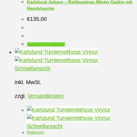
Karlslund Johpur – Reitleggings Winter Galdur mit
Handytasche
€
135,00
Dieses
Ausführung wählen
Produkt
weist
mehrere
Schnellansicht
Varianten
inkl. MwSt.
auf.
Die
zzgl.
Versandkosten
Optionen
können
auf
der
Schnellansicht
Reithosen
Produktseite