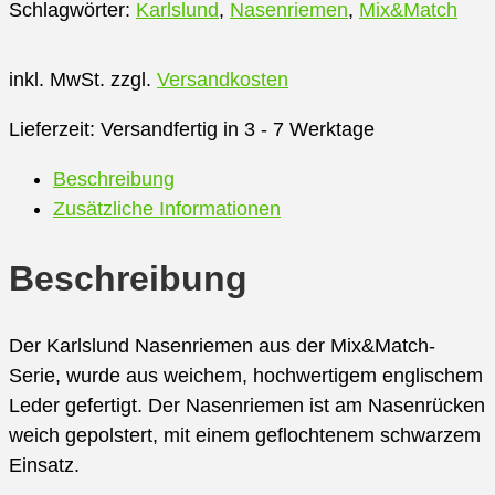
Schlagwörter:
Karlslund
,
Nasenriemen
,
Mix&Match
geflochtener
Nasenriemen,
Englisch
inkl. MwSt.
zzgl.
Versandkosten
-
Lieferzeit:
Versandfertig in 3 - 7 Werktage
Kombiniert
Menge
Beschreibung
Zusätzliche Informationen
Beschreibung
Der Karlslund Nasenriemen aus der Mix&Match-
Serie, wurde aus weichem, hochwertigem englischem
Leder gefertigt. Der Nasenriemen ist am Nasenrücken
weich gepolstert, mit einem geflochtenem schwarzem
Einsatz.