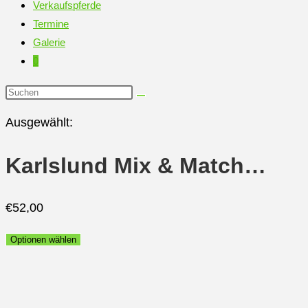
Verkaufspferde
Termine
Galerie
0
Diese
Website
Ausgewählt:
durchsuchen
Karlslund Mix & Match…
€
52,00
Optionen wählen