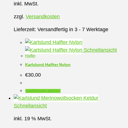
inkl. MwSt.
zzgl.
Versandkosten
Lieferzeit:
Versandfertig in 3 - 7 Werktage
Schnellansicht
Halfter
Karlslund Halfter Nylon
€
30,00
Dieses
Ausführung wählen
Produkt
weist
Schnellansicht
mehrere
inkl. 19 % MwSt.
Varianten