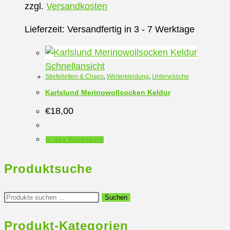
auf.
zzgl.
Versandkosten
Die
Optionen
Lieferzeit:
Versandfertig in 3 - 7 Werktage
können
auf
Schnellansicht
der
Stiefelletten & Chaps
,
Winterkleidung
,
Unterwäsche
Produktseite
Karlslund Merinowollsocken Keldur
gewählt
€
18,00
werden
In den Warenkorb
Produktsuche
Suchen
Suchen
nach:
Produkt-Kategorien