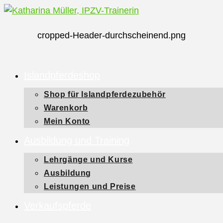
Zum
Inhalt
cropped-Header-durchscheinend.png
springen
Islandpferdeshop
Shop für Islandpferdezubehör
Warenkorb
Mein Konto
Ausbildung und Training
Lehrgänge und Kurse
Ausbildung
Leistungen und Preise
Verkaufspferde