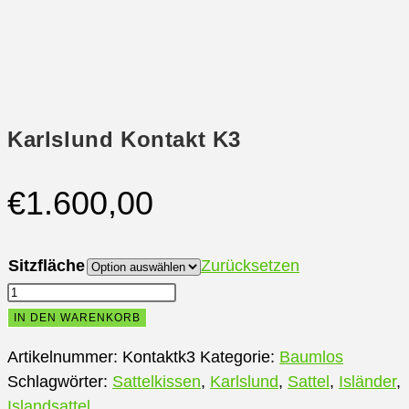
Karlslund Kontakt K3
€
1.600,00
Sitzfläche
Zurücksetzen
Karlslund
Kontakt
IN DEN WARENKORB
K3
Artikelnummer:
Kontaktk3
Kategorie:
Baumlos
Menge
Schlagwörter:
Sattelkissen
,
Karlslund
,
Sattel
,
Isländer
,
Islandsattel