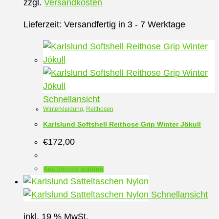
zzgl.
Versandkosten
Lieferzeit:
Versandfertig in 3 - 7 Werktage
Schnellansicht
Winterkleidung
,
Reithosen
Karlslund Softshell Reithose Grip Winter Jökull
€
172,00
Dieses
Ausführung wählen
Produkt
weist
Schnellansicht
mehrere
inkl. 19 % MwSt.