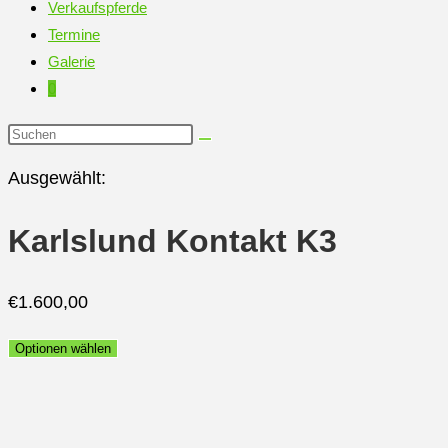
Verkaufspferde
Termine
Galerie
0
Diese
Website
Ausgewählt:
durchsuchen
Karlslund Kontakt K3
€
1.600,00
Optionen wählen