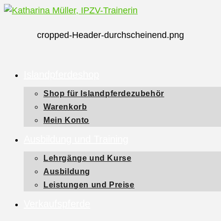
Zum
Inhalt
cropped-Header-durchscheinend.png
springen
Islandpferdeshop
Shop für Islandpferdezubehör
Warenkorb
Mein Konto
Ausbildung und Training
Lehrgänge und Kurse
Ausbildung
Leistungen und Preise
Verkaufspferde