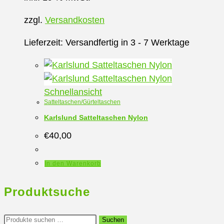
Varianten
auf.
zzgl.
Versandkosten
Die
Optionen
Lieferzeit:
Versandfertig in 3 - 7 Werktage
können
auf
der
Schnellansicht
Produktseite
Satteltaschen/Gürteltaschen
gewählt
Karlslund Satteltaschen Nylon
werden
€
40,00
In den Warenkorb
Produktsuche
Suchen
Suchen