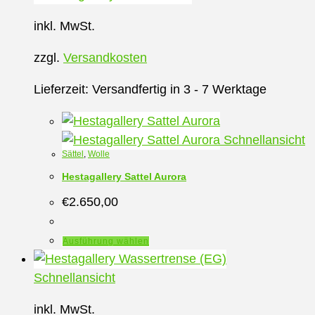
inkl. MwSt.
zzgl.
Versandkosten
Lieferzeit:
Versandfertig in 3 - 7 Werktage
Schnellansicht
Sättel
,
Wolle
Hestagallery Sattel Aurora
€
2.650,00
Dieses
Ausführung wählen
Produkt
weist
Schnellansicht
mehrere
inkl. MwSt.
Varianten