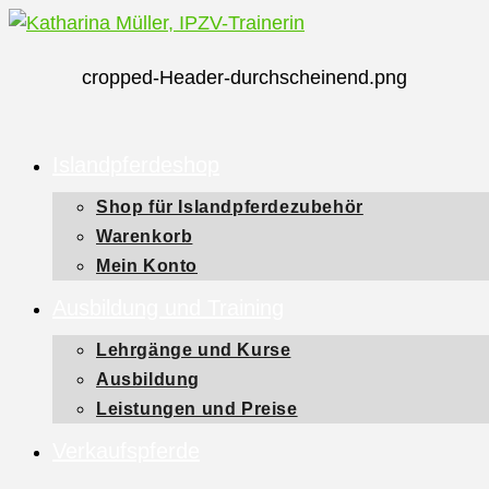
Zum
Inhalt
cropped-Header-durchscheinend.png
springen
Islandpferdeshop
Shop für Islandpferdezubehör
Warenkorb
Mein Konto
Ausbildung und Training
Lehrgänge und Kurse
Ausbildung
Leistungen und Preise
Verkaufspferde