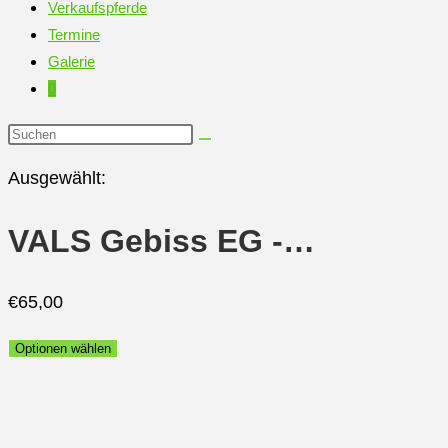
Verkaufspferde
Termine
Galerie
0
Diese
Website
Ausgewählt:
durchsuchen
VALS Gebiss EG -…
€
65,00
Optionen wählen