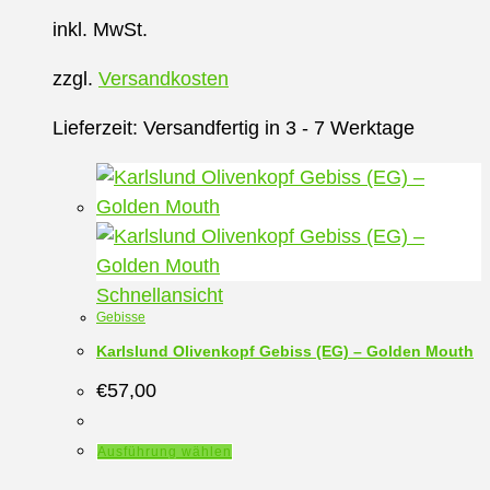
Die
inkl. MwSt.
Optionen
können
zzgl.
Versandkosten
auf
der
Lieferzeit:
Versandfertig in 3 - 7 Werktage
Produktseite
gewählt
werden
Schnellansicht
Gebisse
Karlslund Olivenkopf Gebiss (EG) – Golden Mouth
€
57,00
Dieses
Ausführung wählen
Produkt