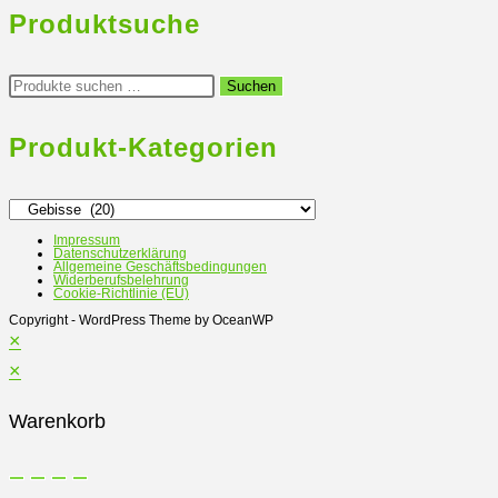
weist
Produktsuche
mehrere
Varianten
Suchen
Suchen
nach:
auf.
Die
Produkt-Kategorien
Optionen
können
auf
Impressum
Datenschutzerklärung
der
Allgemeine Geschäftsbedingungen
Widerberufsbelehrung
Produktseite
Cookie-Richtlinie (EU)
gewählt
Copyright - WordPress Theme by OceanWP
×
werden
×
Warenkorb