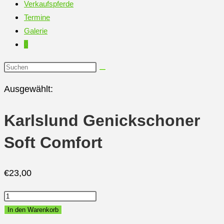
Verkaufspferde
Termine
Galerie
0
Diese
Website
Ausgewählt:
durchsuchen
Karlslund Genickschoner
Soft Comfort
€
23,00
Karlslund
Genickschoner
In den Warenkorb
Soft