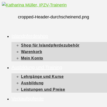
Zum
Inhalt
cropped-Header-durchscheinend.png
springen
Islandpferdeshop
Shop für Islandpferdezubehör
Warenkorb
Mein Konto
Ausbildung und Training
Lehrgänge und Kurse
Ausbildung
Leistungen und Preise
Verkaufspferde