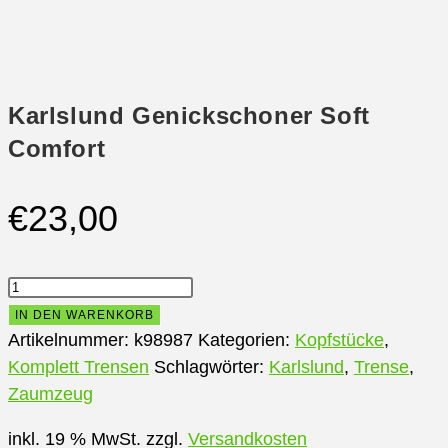
Comfort
Menge
Karlslund Genickschoner Soft
Comfort
€
23,00
Karlslund
Genickschoner
IN DEN WARENKORB
Soft
Artikelnummer:
k98987
Kategorien:
Kopfstücke
,
Comfort
Komplett Trensen
Schlagwörter:
Karlslund
,
Trense
,
Menge
Zaumzeug
inkl. 19 % MwSt.
zzgl.
Versandkosten