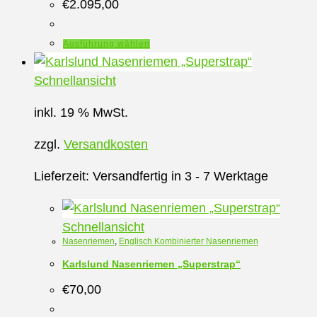
€
2.095,00
Dieses
Ausführung wählen
Produkt
weist
Schnellansicht
mehrere
inkl. 19 % MwSt.
Varianten
auf.
zzgl.
Versandkosten
Die
Optionen
Lieferzeit:
Versandfertig in 3 - 7 Werktage
können
auf
Schnellansicht
der
Nasenriemen
,
Englisch Kombinierter Nasenriemen
Produktseite
Karlslund Nasenriemen „Superstrap“
gewählt
€
70,00
werden