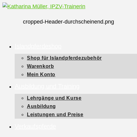
Zum
Inhalt
cropped-Header-durchscheinend.png
springen
Islandpferdeshop
Shop für Islandpferdezubehör
Warenkorb
Mein Konto
Ausbildung und Training
Lehrgänge und Kurse
Ausbildung
Leistungen und Preise
Verkaufspferde