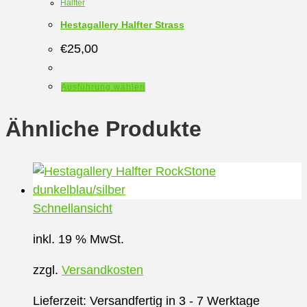
Halfter
Hestagallery Halfter Strass
€
25,00
Dieses
Ausführung wählen
Produkt
weist
Ähnliche Produkte
mehrere
Varianten
auf.
Die
Schnellansicht
Optionen
können
inkl. 19 % MwSt.
auf
zzgl.
Versandkosten
der
Produktseite
Lieferzeit:
Versandfertig in 3 - 7 Werktage