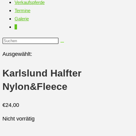
Verkaufspferde
Termine
Galerie
0
Diese
Website
Ausgewählt:
durchsuchen
Karlslund Halfter
Nylon&Fleece
€
24,00
Nicht vorrätig