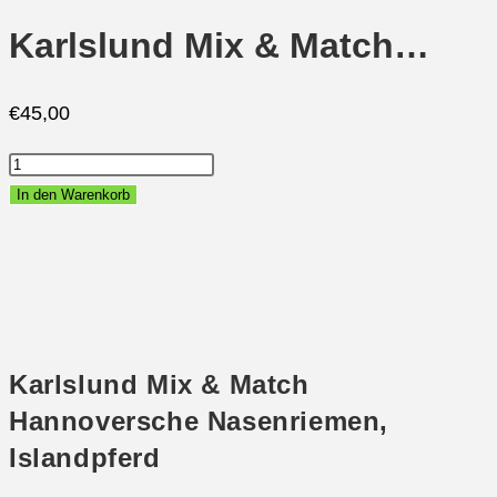
Karlslund Mix & Match…
€
45,00
Karlslund
Mix
In den Warenkorb
&
Match
Hannoversche
Nasenriemen,
Islandpferd
Menge
Karlslund Mix & Match
Hannoversche Nasenriemen,
Islandpferd