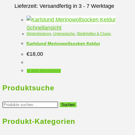
Optionen
Lieferzeit:
Versandfertig in 3 - 7 Werktage
können
auf
Schnellansicht
der
Winterkleidung
,
Unterwäsche
,
Stiefelletten & Chaps
Produktseite
Karlslund Merinowollsocken Keldur
gewählt
€
18,00
werden
In den Warenkorb
Produktsuche
Suchen
Suchen
nach:
Produkt-Kategorien