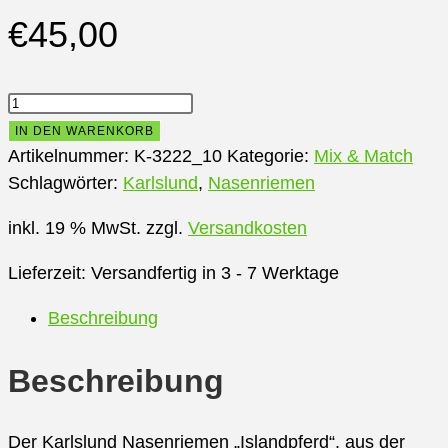
€
45,00
Karlslund
Mix
IN DEN WARENKORB
&
Artikelnummer:
K-3222_10
Kategorie:
Mix & Match
Match
Schlagwörter:
Karlslund
,
Nasenriemen
Hannoversche
inkl. 19 % MwSt.
zzgl.
Versandkosten
Nasenriemen,
Islandpferd
Lieferzeit:
Versandfertig in 3 - 7 Werktage
Menge
Beschreibung
Beschreibung
Der Karlslund Nasenriemen „Islandpferd“, aus der