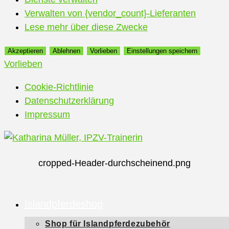
Verwalten von {vendor_count}-Lieferanten
Lese mehr über diese Zwecke
Akzeptieren
Ablehnen
Vorlieben
Einstellungen speichern
Vorlieben
Cookie-Richtlinie
Datenschutzerklärung
Impressum
Zum
Inhalt
cropped-Header-durchscheinend.png
springen
Islandpferdeshop
Shop für Islandpferdezubehör