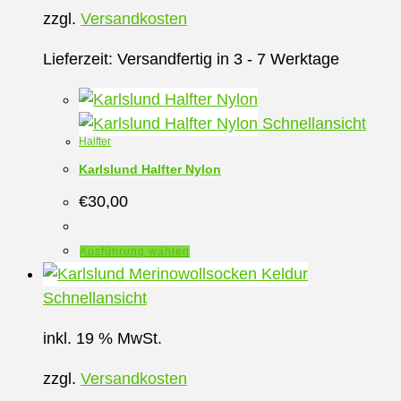
zzgl.
Versandkosten
Lieferzeit:
Versandfertig in 3 - 7 Werktage
Schnellansicht
Halfter
Karlslund Halfter Nylon
€
30,00
Dieses
Ausführung wählen
Produkt
weist
Schnellansicht
mehrere
inkl. 19 % MwSt.
Varianten
auf.
zzgl.
Versandkosten
Die