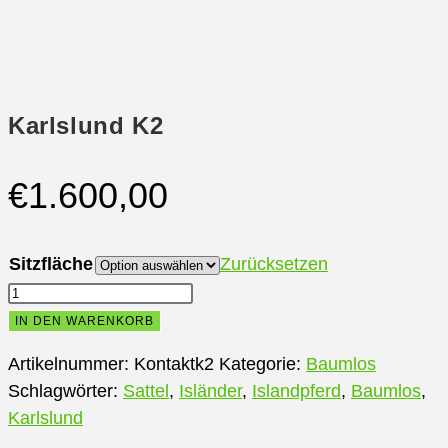
Karlslund K2
€
1.600,00
Sitzfläche
Zurücksetzen
Karlslund
K2
IN DEN WARENKORB
Menge
Artikelnummer:
Kontaktk2
Kategorie:
Baumlos
Schlagwörter:
Sattel
,
Isländer
,
Islandpferd
,
Baumlos
,
Karlslund