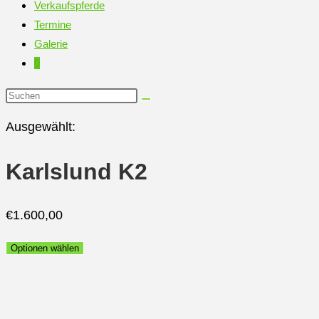
Verkaufspferde
Termine
Galerie
0
Diese
Website
Ausgewählt:
durchsuchen
Karlslund K2
€
1.600,00
Optionen wählen