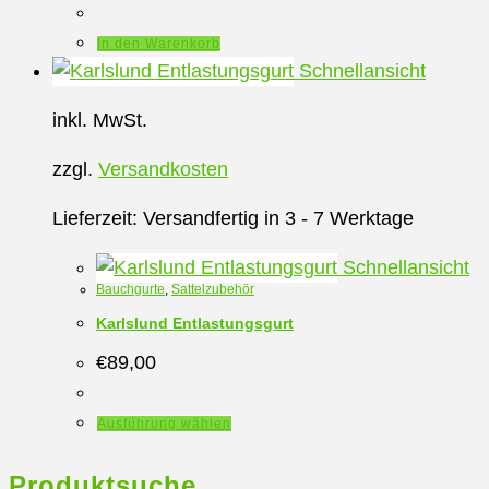
In den Warenkorb
Schnellansicht
inkl. MwSt.
zzgl.
Versandkosten
Lieferzeit:
Versandfertig in 3 - 7 Werktage
Schnellansicht
Bauchgurte
,
Sattelzubehör
Karlslund Entlastungsgurt
€
89,00
Dieses
Ausführung wählen
Produkt
weist
Produktsuche