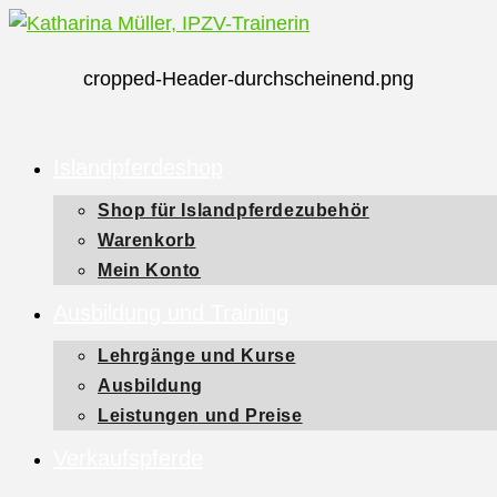
Zum
Inhalt
cropped-Header-durchscheinend.png
springen
Islandpferdeshop
Shop für Islandpferdezubehör
Warenkorb
Mein Konto
Ausbildung und Training
Lehrgänge und Kurse
Ausbildung
Leistungen und Preise
Verkaufspferde