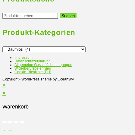
mehrere
Varianten
Suchen
Suchen
nach:
auf.
Die
Produkt-Kategorien
Optionen
können
auf
Impressum
Datenschutzerklärung
der
Allgemeine Geschäftsbedingungen
Widerberufsbelehrung
Produktseite
Cookie-Richtlinie (EU)
gewählt
Copyright - WordPress Theme by OceanWP
×
werden
×
Warenkorb