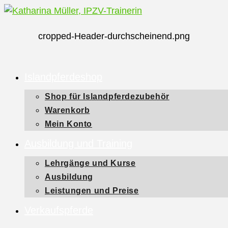
Zum
Inhalt
cropped-Header-durchscheinend.png
springen
Islandpferdeshop
Shop für Islandpferdezubehör
Warenkorb
Mein Konto
Ausbildung und Training
Lehrgänge und Kurse
Ausbildung
Leistungen und Preise
Verkaufspferde