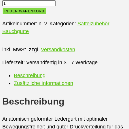
Karlslund
Anatomisch
IN DEN WARENKORB
geformter
Artikelnummer:
n. v.
Kategorien:
Sattelzubehör
,
Ledergurt
Bauchgurte
(Farben:
schwarz
und
inkl. MwSt.
zzgl.
Versandkosten
braun)
Lieferzeit:
Versandfertig in 3 - 7 Werktage
Menge
Beschreibung
Zusätzliche Informationen
Beschreibung
Anatomisch geformter Ledergurt mit optimaler
Bewegungsfreiheit und guter Druckverteilung für das