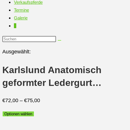
Verkaufspferde
Termine
Galerie
0
Diese
Website
Ausgewählt:
durchsuchen
Karlslund Anatomisch
geformter Ledergurt…
€
72,00
–
€
75,00
Optionen wählen