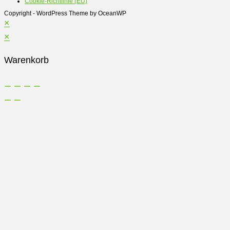
Cookie-Richtlinie (EU)
gewählt
Copyright - WordPress Theme by OceanWP
×
werden
×
Warenkorb