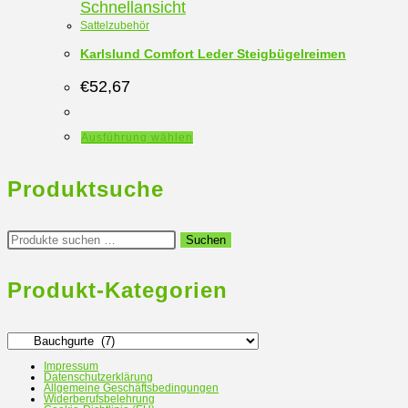
Schnellansicht
Sattelzubehör
Karlslund Comfort Leder Steigbügelreimen
€
52,67
Dieses
Ausführung wählen
Produkt
weist
Produktsuche
mehrere
Varianten
Suchen
Suchen
nach:
auf.
Die
Produkt-Kategorien
Optionen
können
auf
Impressum
Datenschutzerklärung
der
Allgemeine Geschäftsbedingungen
Widerberufsbelehrung
Produktseite