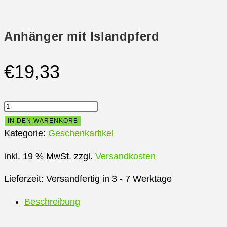
Anhänger mit Islandpferd
€
19,33
Anhänger
mit
IN DEN WARENKORB
Islandpferd
Kategorie:
Geschenkartikel
Menge
inkl. 19 % MwSt.
zzgl.
Versandkosten
Lieferzeit:
Versandfertig in 3 - 7 Werktage
Beschreibung