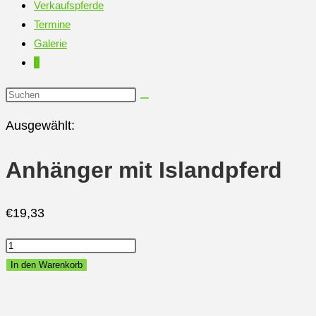
Verkaufspferde
Termine
Galerie
0
Diese
Website
Ausgewählt:
durchsuchen
Anhänger mit Islandpferd
€
19,33
Anhänger
mit
In den Warenkorb
Islandpferd
Menge