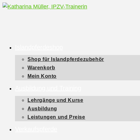
Zum
Inhalt
springen
Islandpferdeshop
Shop für Islandpferdezubehör
Warenkorb
Mein Konto
Ausbildung und Training
Lehrgänge und Kurse
Ausbildung
Leistungen und Preise
Verkaufspferde