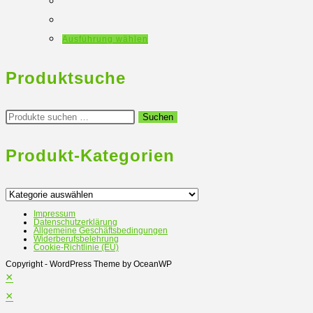
Dieses
Ausführung wählen
Produkt
weist
Produktsuche
mehrere
Varianten
Suchen
Suchen
nach:
auf.
Die
Produkt-Kategorien
Optionen
können
auf
Impressum
Datenschutzerklärung
der
Allgemeine Geschäftsbedingungen
Widerberufsbelehrung
Produktseite
Cookie-Richtlinie (EU)
gewählt
Copyright - WordPress Theme by OceanWP
×
werden
×