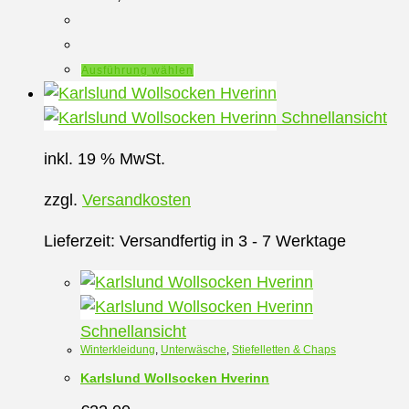
Dieses
Ausführung wählen
Produkt
weist
Schnellansicht
mehrere
inkl. 19 % MwSt.
Varianten
auf.
zzgl.
Versandkosten
Die
Optionen
Lieferzeit:
Versandfertig in 3 - 7 Werktage
können
auf
der
Schnellansicht
Produktseite
Winterkleidung
,
Unterwäsche
,
Stiefelletten & Chaps
gewählt
Karlslund Wollsocken Hverinn
werden