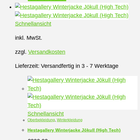
Produkt
weist
mehrere
Schnellansicht
Varianten
inkl. MwSt.
auf.
Die
zzgl.
Versandkosten
Optionen
können
Lieferzeit:
Versandfertig in 3 - 7 Werktage
auf
der
Produktseite
gewählt
werden
Schnellansicht
Oberbekleidung
,
Winterkleidung
Hestagallery Winterjacke Jökull (High Tech)