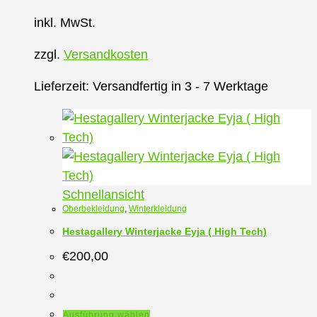
inkl. MwSt.
zzgl.
Versandkosten
Lieferzeit:
Versandfertig in 3 - 7 Werktage
Schnellansicht
Oberbekleidung
,
Winterkleidung
Hestagallery Winterjacke Eyja ( High Tech)
€
200,00
Dieses
Ausführung wählen