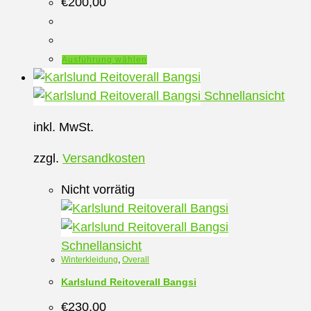
€
200,00
Dieses
Ausführung wählen
Produkt
weist
Schnellansicht
mehrere
inkl. MwSt.
Varianten
auf.
zzgl.
Versandkosten
Die
Optionen
Nicht vorrätig
können
auf
der
Schnellansicht
Winterkleidung
,
Overall
Produktseite
gewählt
Karlslund Reitoverall Bangsi
werden
€
230,00