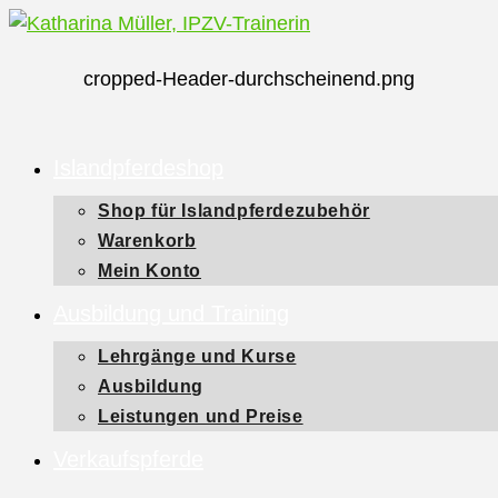
Zum
Inhalt
cropped-Header-durchscheinend.png
springen
Islandpferdeshop
Shop für Islandpferdezubehör
Warenkorb
Mein Konto
Ausbildung und Training
Lehrgänge und Kurse
Ausbildung
Leistungen und Preise
Verkaufspferde