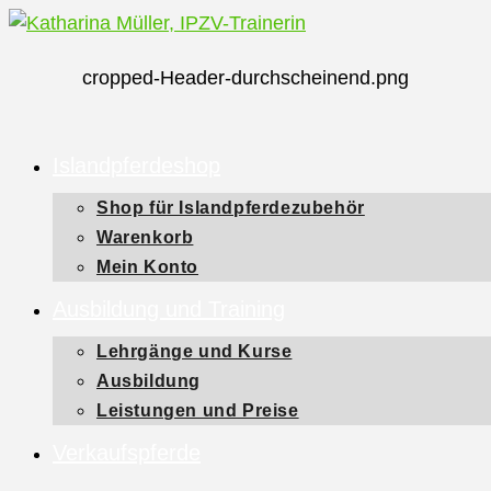
Zum
Inhalt
cropped-Header-durchscheinend.png
springen
Islandpferdeshop
Shop für Islandpferdezubehör
Warenkorb
Mein Konto
Ausbildung und Training
Lehrgänge und Kurse
Ausbildung
Leistungen und Preise
Verkaufspferde