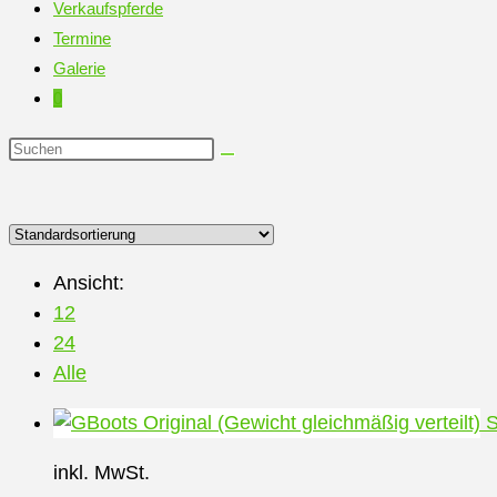
Verkaufspferde
Termine
Galerie
0
Diese
Website
durchsuchen
Ansicht:
12
24
Alle
S
inkl. MwSt.