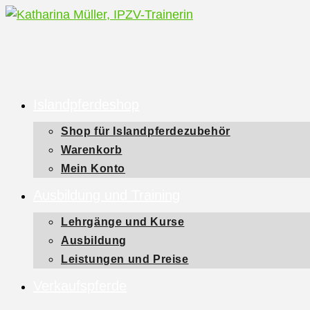
Zum
Inhalt
springen
Islandpferdeshop
Shop für Islandpferdezubehör
Warenkorb
Mein Konto
Ausbildung und Training
Lehrgänge und Kurse
Ausbildung
Leistungen und Preise
Verkaufspferde