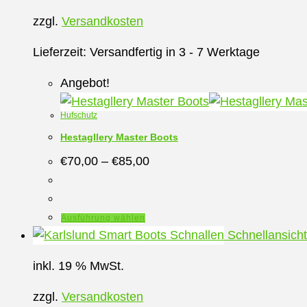
Varianten
zzgl.
Versandkosten
auf.
Die
Lieferzeit:
Versandfertig in 3 - 7 Werktage
Optionen
Angebot!
können
auf
Hufschutz
der
Hestagllery Master Boots
Produktseite
€
70,00
–
€
85,00
gewählt
werden
Dieses
Ausführung wählen
Produkt
Schnellansicht
weist
inkl. 19 % MwSt.
mehrere
Varianten
zzgl.
Versandkosten