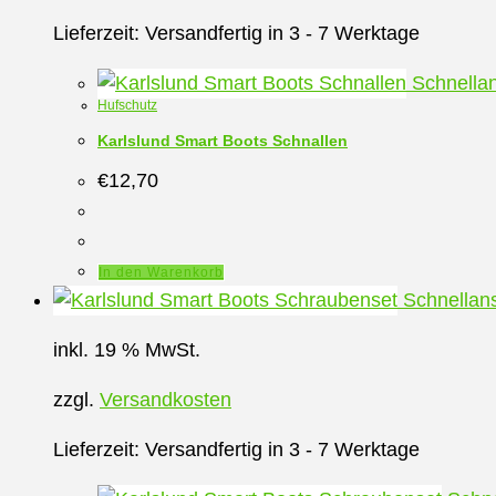
auf.
Die
Lieferzeit:
Versandfertig in 3 - 7 Werktage
Optionen
Schnellan
können
Hufschutz
auf
Karlslund Smart Boots Schnallen
der
€
12,70
Produktseite
gewählt
werden
In den Warenkorb
Schnellans
inkl. 19 % MwSt.
zzgl.
Versandkosten
Lieferzeit:
Versandfertig in 3 - 7 Werktage