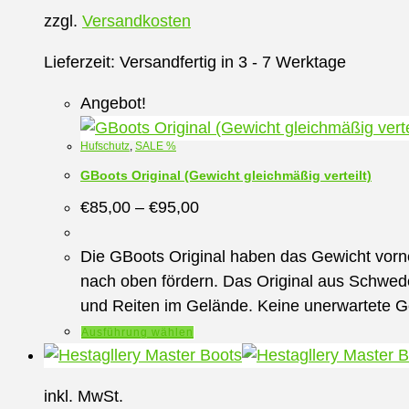
zzgl.
Versandkosten
Lieferzeit:
Versandfertig in 3 - 7 Werktage
Angebot!
Hufschutz
,
SALE %
GBoots Original (Gewicht gleichmäßig verteilt)
€
85,00
–
€
95,00
Die GBoots Original haben das Gewicht vorne
nach oben fördern. Das Original aus Schweden
und Reiten im Gelände. Keine unerwartete 
Dieses
Ausführung wählen
Produkt
weist
inkl. MwSt.
mehrere