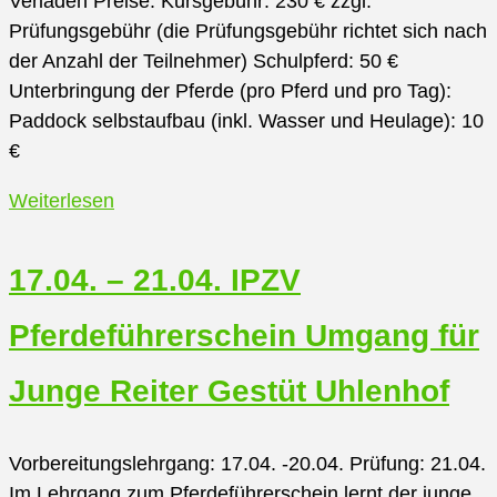
Verladen Preise: Kursgebühr: 230 € zzgl.
Prüfungsgebühr (die Prüfungsgebühr richtet sich nach
der Anzahl der Teilnehmer) Schulpferd: 50 €
Unterbringung der Pferde (pro Pferd und pro Tag):
Paddock selbstaufbau (inkl. Wasser und Heulage): 10
€
21.03.
Weiterlesen
–
23.03.
17.04. – 21.04. IPZV
und
29.03.
Pferdeführerschein Umgang für
–
30.03
Junge Reiter Gestüt Uhlenhof
IPZV
Pferdeführerschein
Vorbereitungslehrgang: 17.04. -20.04. Prüfung: 21.04.
Umgang
Im Lehrgang zum Pferdeführerschein lernt der junge