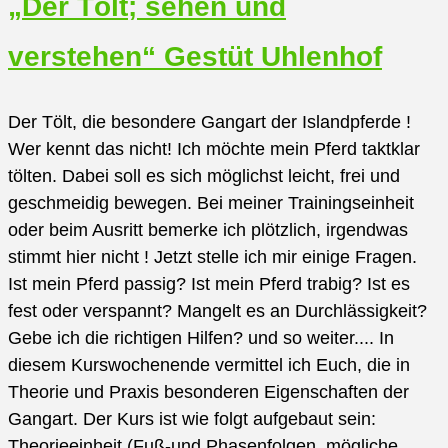
„Der Tölt; sehen und
Umgang
für
verstehen“ Gestüt Uhlenhof
Junge
Reiter
Der Tölt, die besondere Gangart der Islandpferde !
Gestüt
Wer kennt das nicht! Ich möchte mein Pferd taktklar
Uhlenhof
tölten. Dabei soll es sich möglichst leicht, frei und
geschmeidig bewegen. Bei meiner Trainingseinheit
oder beim Ausritt bemerke ich plötzlich, irgendwas
stimmt hier nicht ! Jetzt stelle ich mir einige Fragen.
Ist mein Pferd passig? Ist mein Pferd trabig? Ist es
fest oder verspannt? Mangelt es an Durchlässigkeit?
Gebe ich die richtigen Hilfen? und so weiter.... In
diesem Kurswochenende vermittel ich Euch, die in
Theorie und Praxis besonderen Eigenschaften der
Gangart. Der Kurs ist wie folgt aufgebaut sein:
Theorieeinheit (Fuß-und Phasenfolgen, mögliche