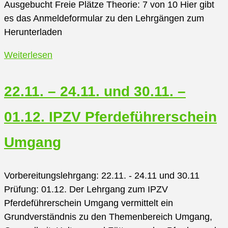
Ausgebucht Freie Plätze Theorie: 7 von 10 Hier gibt
es das Anmeldeformular zu den Lehrgängen zum
Herunterladen
16.08.-17.08
Weiterlesen
Kurswochenende
„Der
22.11. – 24.11. und 30.11. –
Tölt;
sehen
01.12. IPZV Pferdeführerschein
und
verstehen“
Umgang
Gestüt
Uhlenhof
Vorbereitungslehrgang: 22.11. - 24.11 und 30.11
Prüfung: 01.12. Der Lehrgang zum IPZV
Pferdeführerschein Umgang vermittelt ein
Grundverständnis zu den Themenbereich Umgang,