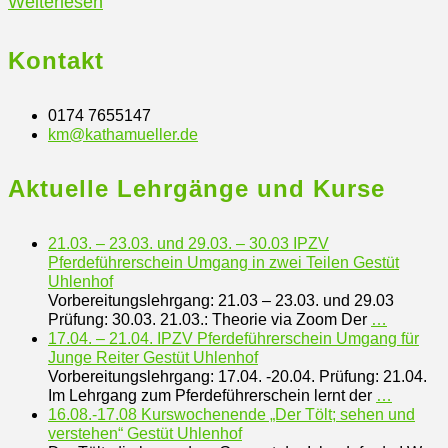
22.11.
Weiterlesen
–
24.11.
Kontakt
und
30.11.
0174 7655147
Opens
km@kathamueller.de
–
in
01.12.
your
Aktuelle Lehrgänge und Kurse
IPZV
application
Pferdeführerschein
Umgang
21.03. – 23.03. und 29.03. – 30.03 IPZV
Pferdeführerschein Umgang in zwei Teilen Gestüt
Uhlenhof
Vorbereitungslehrgang: 21.03 – 23.03. und 29.03
Prüfung: 30.03. 21.03.: Theorie via Zoom Der
…
17.04. – 21.04. IPZV Pferdeführerschein Umgang für
Junge Reiter Gestüt Uhlenhof
Vorbereitungslehrgang: 17.04. -20.04. Prüfung: 21.04.
Im Lehrgang zum Pferdeführerschein lernt der
…
16.08.-17.08 Kurswochenende „Der Tölt; sehen und
verstehen“ Gestüt Uhlenhof