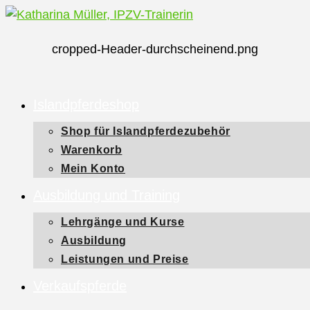
Zum
Inhalt
cropped-Header-durchscheinend.png
springen
Islandpferdeshop
Shop für Islandpferdezubehör
Warenkorb
Mein Konto
Ausbildung und Training
Lehrgänge und Kurse
Ausbildung
Leistungen und Preise
Verkaufspferde